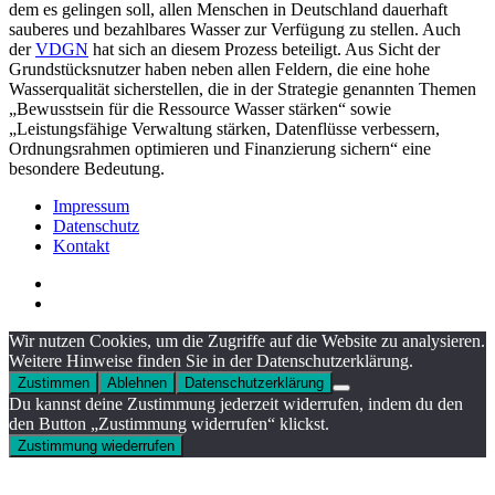
dem es gelingen soll, allen Menschen in Deutschland dauerhaft
sauberes und bezahlbares Wasser zur Verfügung zu stellen. Auch
der
VDGN
hat sich an diesem Prozess beteiligt. Aus Sicht der
Grundstücksnutzer haben neben allen Feldern, die eine hohe
Wasserqualität sicherstellen, die in der Strategie genannten Themen
„Bewusstsein für die Ressource Wasser stärken“ sowie
„Leistungsfähige Verwaltung stärken, Datenflüsse verbessern,
Ordnungsrahmen optimieren und Finanzierung sichern“ eine
besondere Bedeutung.
Impressum
Datenschutz
Kontakt
Wir nutzen Cookies, um die Zugriffe auf die Website zu analysieren.
Weitere Hinweise finden Sie in der Datenschutzerklärung.
Zustimmen
Ablehnen
Datenschutzerklärung
Du kannst deine Zustimmung jederzeit widerrufen, indem du den
den Button „Zustimmung widerrufen“ klickst.
Zustimmung wiederrufen