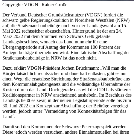
Copyright: VDGN | Rainer Große
Der Verband Deutscher Grundstücksnutzer (VDGN) fordert die
schwarz-gelbe Regierungskoalition in Nordrhein-Westfalen (NRW)
auf, die Straßenausbaubeiträge noch vor der Landtagswahl am 15.
Mai 2022 rechtssicher abzuschaffen. Hintergrund ist der am 24.
März 2022 mit dem Stimmen von Schwarz-Gelb gefasste
Landtagsbeschluss, wonach das Land nunmehr für eine
Übergangsperiode auf Antrag der Kommunen 100 Prozent der
Anliegerbeiträge übernehmen wird. Eine faktische Abschaffung der
Straßenausbaubeiträge in NRW ist das noch nicht.
Dazu erklärt VDGN-Präsident Jochen Brückmann: „Will man die
Bürger tatsächlich rechtssicher und dauerhaft entlasten, gibt es nur
einen Weg: die ersatzlose Streichung der Straßenausbaubeiträge aus
dem Kommunalabgabengesetz und die vollständige Übernahme der
Kosten durch das Land. Doch gerade das will die CDU als stärkerer
Koalitionspartner in NRW anscheinend aushebeln. Im Beschluss des
Landtags heißt es zwar, in der neuen Legislaturperiode solle bis zum
30. Juni 2022 ein Konzept zur Abschaffung der Beiträge vorgelegt
werden, jedoch unter ´Vermeidung von Konnexitätsfolgen für das
Land´.
Damit soll den Kommunen der Schwarze Peter zugespielt werden.
Diese jedoch werden versuchen, andere Einnahmequellen bei ihren