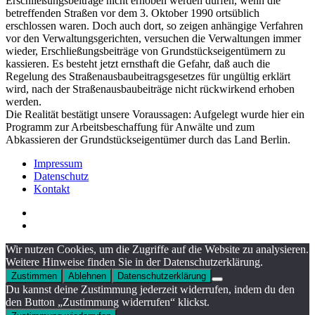
Erschließungsbeiträge nicht erhoben werden dürfen, wenn die
betreffenden Straßen vor dem 3. Oktober 1990 ortsüblich
erschlossen waren. Doch auch dort, so zeigen anhängige Verfahren
vor den Verwaltungsgerichten, versuchen die Verwaltungen immer
wieder, Erschließungsbeiträge von Grundstückseigentümern zu
kassieren. Es besteht jetzt ernsthaft die Gefahr, daß auch die
Regelung des Straßenausbaubeitragsgesetzes für ungültig erklärt
wird, nach der Straßenausbaubeiträge nicht rückwirkend erhoben
werden.
Die Realität bestätigt unsere Voraussagen: Aufgelegt wurde hier ein
Programm zur Arbeitsbeschaffung für Anwälte und zum
Abkassieren der Grundstückseigentümer durch das Land Berlin.
Impressum
Datenschutz
Kontakt
Wir nutzen Cookies, um die Zugriffe auf die Website zu analysieren.
Weitere Hinweise finden Sie in der Datenschutzerklärung.
Zustimmen
Ablehnen
Datenschutzerklärung
Du kannst deine Zustimmung jederzeit widerrufen, indem du den
den Button „Zustimmung widerrufen“ klickst.