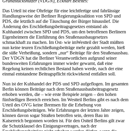
Grundstücksnutzer (VDGN), Eckhart Beleites:
Das Urteil ist eine Ohrfeige für eine leichtfertige und fahrlässige
Handlungsweise der Berliner Regierungskoalition von SPD und
PDS, die letztlich auf die Täuschung der Bürger hinauslief. Die
Änderung des Erschließungsbeitragsgesetzes entstand als
Kuhhandel zwischen SPD und PDS, um den betroffenen Berlinern
Eigenheimern die Einführung des Straßenausbaugesetzes
schmackhaft zu machen. Im Ost- wie imWestteil der Stadt müßten
nun keine teuren Erschließungsbeiträge mehr gezahlt werden, hieß
die süße Verheißung, sondern „nur“ Beiträge für den Straßenausbau.
Der VDGN hat die Berliner Verantwortlichen aufgrund seiner
bundesweiten Erfahrungen immer wieder gewarnt, daß eine
Regelung keinen rechtlichen Bestand haben werde, nach der eine
einmal entstandene Beitragspflicht rückwirkend entfallen soll.
Nun ist der Kuhhandel der PDS und SPD aufgeflogen. Im gesamten
Berlin können Beiträge nach dem Straßenausbaubeitragsgesetz
erhoben werden, die – wie erste Beispiele zeigen – den hohen
fünfstelligen Bereich erreichen. Im Westteil Berlins gibt es nach dem
Urteil des OVG keine Bremsen für die Erhebung von
Erschließungsbeiträgen. Wie Erfahrungen der letzten Jahre zeigen,
können davon sogar Straßen betroffen sein, deren Bau im
Kaiserreich begonnen worden ist. Für den Ostteil Berlins gilt zwar
die Schutzklausel des Einigungsvertrages, nach der